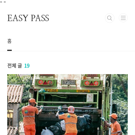
본문 바로가기
"
"
EASY PASS
홈
전체 글
19