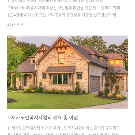
1. 발전과정 영국의 재가노인복지사업은 1601년 엘리자베스
(Elizabeth)여왕시대에 제정된 구빈법의 폐단을 개선 및 보완하기 위해
1834년에 재가보호 또는 거택구호의 중요성을 가종한 신구빈법의 제정
을 근거로 영국 재가복지서비스의 원초적 형태를 마련하기 시작하였습
2024. 4. 4.
니다. 산업사회의 도래로 발생한 다양한 문제의 해결에 정부가 적극적으
로 관여하기 시작하여 여러계층의 자원봉사자들이 빈민지역을 방문하여
다양한 각종 서비스를 제공하기 시작하였고, 19세기 산업화 후 급속히
진행된 도시화로 런던을 비로산 전국의 공웜도시에 거주하고 있던 도시
빈민노동자 계층과 그의 가족들이 비위생적이고 빈곤한 생활을 하고 있
는 것을 보고 정부는 이를 사회문제로 인식하게 되었습니다. 1862년부터
사회개량운동이 구체적으로 전개되기 ..
# 재가노인복지사업의 개요 및 이념
1. 재가노인복지사업의 개요 재가노인복지사업이라는 용어가 공식적으
로 사용된것은 1993년 개정된 사회복지사업법과 노인복지법에 의해서